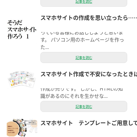
記事を読む
スマホサイトの作成を思い立ったら…
今回はスマートフォンサイト（以下ス
マホサイト）作成をしてみたい！と思
っている皆様にお話ししようと思いま
す。 パソコン用のホームページを作っ
た...
記事を読む
スマホサイト作成で不安になったとき
スマホサイト作成が簡単なだけじゃな
く…？ d-sumaは簡単なスマホサイト
作成が売りです。 しかし、HTMLの知
識があるのにそれを生かせな...
記事を読む
スマホサイト テンプレートご用意し
ウェブ担当の吉田です（＾＾） 弊社の
d-suma（ディースマ）システムはスマ