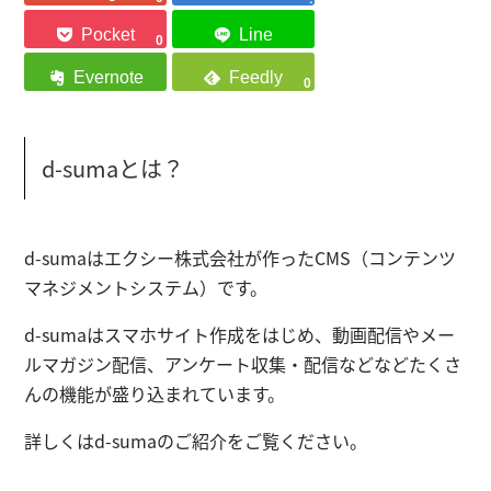
0
0
d-sumaとは？
d-sumaはエクシー株式会社が作った
CMS（コンテンツ
マネジメントシステム）
です。
d-sumaは
スマホサイト作成
をはじめ、
動画配信
や
メー
ルマガジン配信
、
アンケート収集
・
配信
などなどたくさ
んの機能が盛り込まれています。
詳しくは
d-sumaのご紹介
をご覧ください。