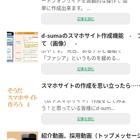
ートフォンサイトを直観的な操作で 簡
単に作成出来ます。 ...
記事を読む
d-sumaのスマホサイト作成機能 -
こんにちは。お客さまの大事なホーム
て（画像） -
ページを管理させていただいているし
ぶやです。 先日、あるテレビ番組で
「ファシア」というものを緩める...
記事を読む
スマホサイトの作成を思い立ったら…
今回は、6月8日、15日、22日に投稿し
た話の続きで、スマートフォンサイト
（以下スマホサイト）作成をしてみよ
う！と思っている皆様にd-sum...
記事を読む
紹介動画、採用動画（トップメッセー
こんにちはウェブ担当の吉田です。 毎