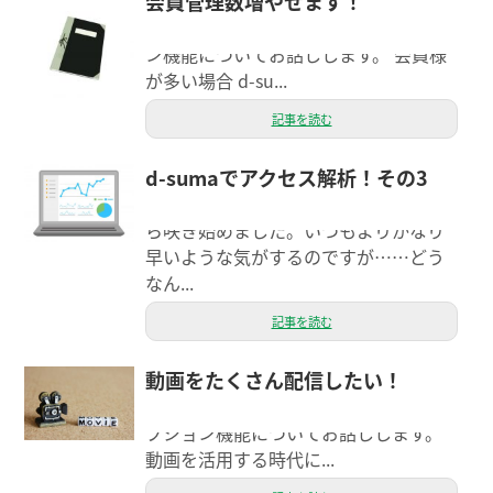
会員管理数増やせます！
今日は、9月21日、9月28日に続いて、
d-suma（ディースマ）の追加オプショ
ン機能についてお話しします。 会員様
が多い場合 d-su...
記事を読む
d-sumaでアクセス解析！その3
こんにちは！弊社の近くの道路のそば
に植えられているつつじの花がちらほ
ら咲き始めました。いつもよりかなり
早いような気がするのですが……どう
なん...
記事を読む
動画をたくさん配信したい！
今日は9月21日、9月28日、10月5日に
引き続き、d-suma（ディースマ）のオ
プション機能についてお話しします。
動画を活用する時代に...