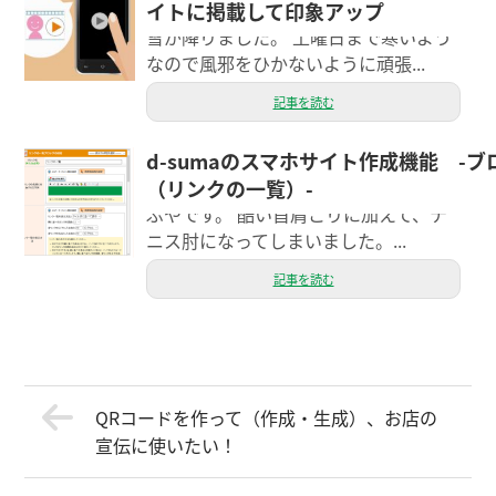
イトに掲載して印象アップ
日寒いですね。久しぶりに奈良市でも
雪が降りました。 土曜日まで寒いよう
なので風邪をひかないように頑張...
記事を読む
d-sumaのスマホサイト作成機能 -
こんにちは。お客さまの大事なホーム
（リンクの一覧）-
ページを管理させていただいているし
ぶやです。 酷い首肩こりに加えて、テ
ニス肘になってしまいました。...
記事を読む
QRコードを作って（作成・生成）、お店の
宣伝に使いたい！