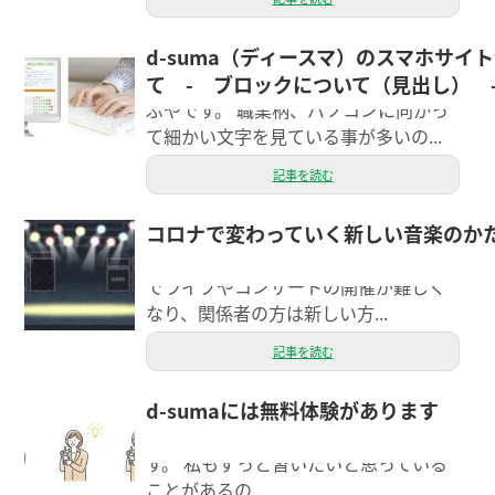
d-suma（ディースマ）のスマホサイ
こんにちは。 お客さまの大事なホーム
て - ブロックについて（見出し） 
ページを管理させていただいているし
ぶやです。 職業柄、パソコンに向かっ
て細かい文字を見ている事が多いの...
記事を読む
コロナで変わっていく新しい音楽のか
こんにちは。WEB制作担当のモリヤマ
です。 コロナ禍が起こってから、各地
でライブやコンサートの開催が難しく
なり、関係者の方は新しい方...
記事を読む
d-sumaには無料体験があります
エクシースタッフの細谷です。 春です
ね。 新しいことを始めたくなる季節で
す。 私もずっと習いたいと思っている
ことがあるの...