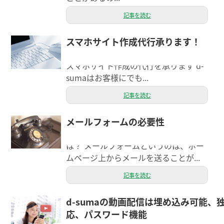
記事を読む
スマホサイト作成代行承ります！
今日は、d-suma（ディースマ）のサイ
ト作成の代行についてお話しします。
スマホサイト作成の代行を承ります d-
sumaはお客様にでも...
記事を読む
メールフォームの必要性
今日はメールフォームの必要性につい
てお話しします。 メールフォームと
は？ メールフォームというのは、ホー
ムページ上からメールを送ることが...
記事を読む
d-sumaの動画配信は埋め込み可能、
動画配信機能キャンペーン！ 初期
応、パスワード機能
費用 15,000円無料！ 最大30日間