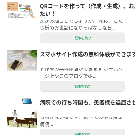
QRコードを作って（作成・生成）、
こんにちは。ウェブ担当の吉田です＾
たい！
＾ 寒い日が続きますが、みなさまはい
かがお過ごしでしょうか。 私は、こた
つ様のお世話になりっぱなしな日...
記事を読む
スマホサイト作成の無料体験ができま
今日はd-suma（ディースマ）の無料体
験についてお話しします。 スマホサイ
ト作成の無料体験ができます ホームペ
ージ上やこのブログでd-...
記事を読む
病院での待ち時間も、患者様を退屈さ
こんにちは。 エクシー経理担当の細谷
です。 もうすぐ健康診断があるので落
ち着かない私です。 病院での待ち時間
病院...
記事を読む