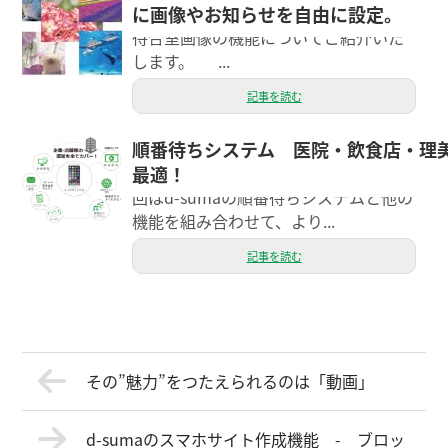
に画像やお知らせを自由に設定。
す。本日はd-suma順番待ちシステムの
待合室画像の機能についてご紹介いた
します。 ...
記事を読む
順番待ちシステム 医院・飲食店・理
1月12日、26日に投稿した順番待ちシ
最適！
ステムについてまたまた書きます。 今
回はd-sumaの順番待ちシステムと他の
機能を組み合わせて、より...
記事を読む
その”魅力”をつたえられるのは「動画」
d-sumaのスマホサイト作成機能 - ブロッ