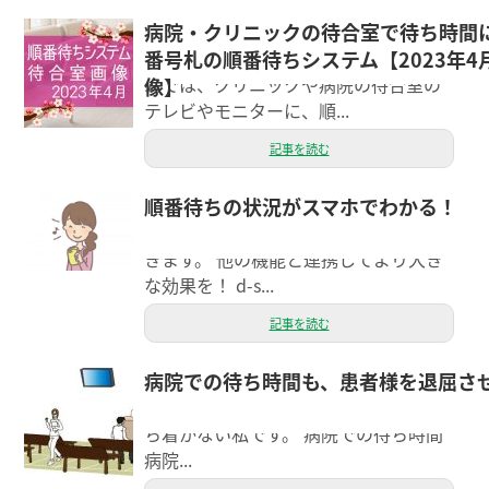
病院・クリニックの待合室で待ち時間
こんにちは、エクシーのスタッフのス
番号札の順番待ちシステム【2023年4
ギウラです。 d-sumaの順番待ちシステ
ムでは、クリニックや病院の待合室の
像】
テレビやモニターに、順...
記事を読む
順番待ちの状況がスマホでわかる！
今日は、d-suma（ディースマ）の機能
の一つ、順番待ちシステムについて書
きます。 他の機能と連携してより大き
な効果を！ d-s...
記事を読む
病院での待ち時間も、患者様を退屈さ
こんにちは。 エクシー経理担当の細谷
です。 もうすぐ健康診断があるので落
ち着かない私です。 病院での待ち時間
病院...