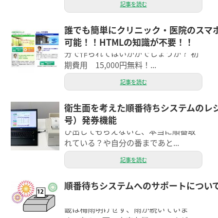
記事を読む
誰でも簡単にクリニック・医院のスマ
スマホサイト作成！応援キャンペー
可能！！HTMLの知識が不要！！
ン！！ この機会にスマホサイトをご自
分で作られてはいかがでしょうか？ 初
期費用 15,000円無料！...
記事を読む
衛生面を考えた順番待ちシステムのレ
こんにちは。エクシーのしぶやです。
号）発券機能
病院で診察待ちをしていてなかなか呼
び出してもらえないと、本当に順番取
れている？や自分の番まであと...
記事を読む
順番待ちシステムへのサポートについ
ウェブ担当の吉田です（＾＾） 関東甲
信は梅雨明けしたそうですが、まだ近
畿は梅雨明けせず、雨が続いていま