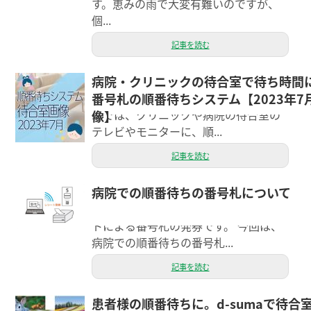
す。恵みの雨で大変有難いのですが、
個...
記事を読む
病院・クリニックの待合室で待ち時間
こんにちは、エクシーのスタッフのス
番号札の順番待ちシステム【2023年7
ギウラです。 d-sumaの順番待ちシステ
ムでは、クリニックや病院の待合室の
像】
テレビやモニターに、順...
記事を読む
病院での順番待ちの番号札について
エクシーのシステム担当です。 順番待
ちシステムで欠かせないのが、レシー
トによる番号札の発券です。 今回は、
病院での順番待ちの番号札...
記事を読む
患者様の順番待ちに。d-sumaで待合
こんにちは。エクシーのモリヤマで