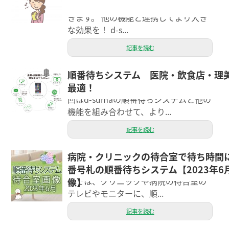
の一つ、順番待ちシステムについて書
きます。 他の機能と連携してより大き
な効果を！ d-s...
記事を読む
順番待ちシステム 医院・飲食店・理
1月12日、26日に投稿した順番待ちシ
最適！
ステムについてまたまた書きます。 今
回はd-sumaの順番待ちシステムと他の
機能を組み合わせて、より...
記事を読む
病院・クリニックの待合室で待ち時間
こんにちは、エクシーのスタッフのス
番号札の順番待ちシステム【2023年6
ギウラです。 d-sumaの順番待ちシステ
ムでは、クリニックや病院の待合室の
像】
テレビやモニターに、順...
記事を読む