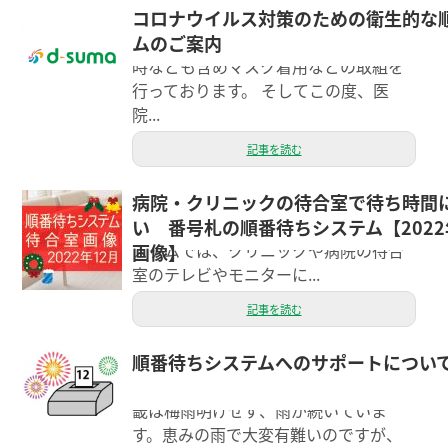
コロナウイルス対策のための衛生的な
エクシー株式会社では、感染症予防と
ムのご案内
して手洗い、うがい、手指消毒、通勤
時なども含めマスク着用などの取組を
行っております。 そしてこの度、医
院...
記事を読む
病院・クリニックの待合室で待ち時間
こんにちは、エクシーの動画編集担当
い 番号札の順番待ちシステム【2022
のサイトウです。 d-sumaの順番待ちシ
ステムでは、クリニックや病院の待合
画像】
室のテレビやモニターに...
記事を読む
順番待ちシステムへのサポートについ
ウェブ担当の吉田です（＾＾） 関東甲
信は梅雨明けしたそうですが、まだ近
畿は梅雨明けせず、雨が続いていま
す。恵みの雨で大変有難いのですが、