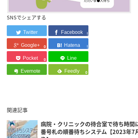
SNSでシェアする
0
0
0
関連記事
病院・クリニックの待合室で待ち時間
こんにちは、エクシーのスタッフのス
番号札の順番待ちシステム【2023年7
ギウラです。 d-sumaの順番待ちシステ