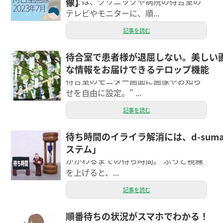
ムでは、クリニックや病院の待合室の
像】
テレビやモニターに、順...
記事を読む
待合室で患者様が退屈しない。美しい
こんにちは。エクシーのモリヤマで
な情報をお届けできるテロップ機能
す。 “患者様の順番待ちに。d-sumaで
待合室のモニター画面に画像やお知ら
せを自由に設定。” ...
記事を読む
待ち時間のイライラ解消には、d-sum
こんにちは。 エクシースタッフのほそ
ステム」
やです。 先日、おおきな交差点で信号
がかわるまでの待ち時間。 ふっと視線
を上げると、...
記事を読む
順番待ちの状況がスマホでわかる！
今日は、d-suma（ディースマ）の機能